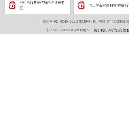
涉生活服务类信息内容举报专
网上虚假宣传制售“特供酒
区
川预审P4FD-R04F-062D-80J0号 | 网络视听许可证230616
@ 2005 - 2022 www.scnj.tv
关于我们
用户协议
隐